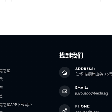
找到我们
ADDRESS:
克之星
仁怀市舰醉山谷159
示
态
EMAIL:
jiuyouapp@baidu.ag
类
克之星APP下载网址
PHONE: